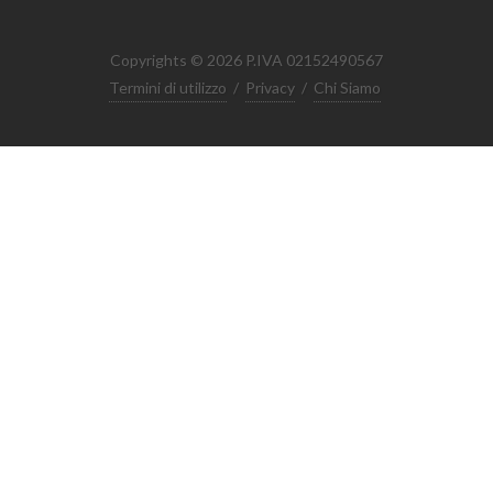
Copyrights © 2026 P.IVA 02152490567
Termini di utilizzo
/
Privacy
/
Chi Siamo