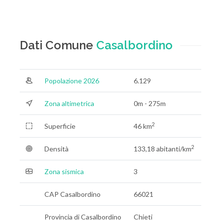
Dati Comune
Casalbordino
Popolazione 2026
6.129
Zona altimetrica
0m - 275m
2
Superficie
46 km
2
Densità
133,18 abitanti/km
Zona sismica
3
CAP Casalbordino
66021
Provincia di Casalbordino
Chieti