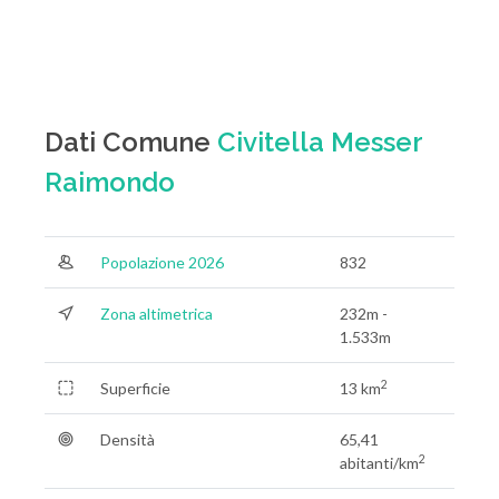
Dati Comune
Civitella Messer
Raimondo
Popolazione 2026
832
Zona altimetrica
232m -
1.533m
2
Superficie
13 km
Densità
65,41
2
abitanti/km