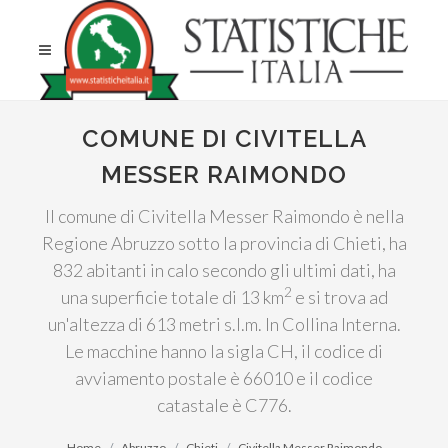
COMUNE DI CIVITELLA
MESSER RAIMONDO
Il comune di Civitella Messer Raimondo è nella
Regione Abruzzo sotto la provincia di Chieti, ha
832 abitanti in calo secondo gli ultimi dati, ha
2
una superficie totale di 13 km
e si trova ad
un'altezza di 613 metri s.l.m. In Collina Interna.
Le macchine hanno la sigla CH, il codice di
avviamento postale è 66010 e il codice
catastale è C776.
Home
Abruzzo
Chieti
Civitella Messer Raimondo