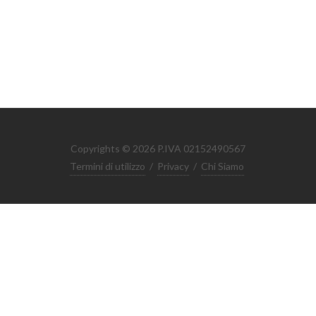
Copyrights © 2026 P.IVA 02152490567
Termini di utilizzo
/
Privacy
/
Chi Siamo