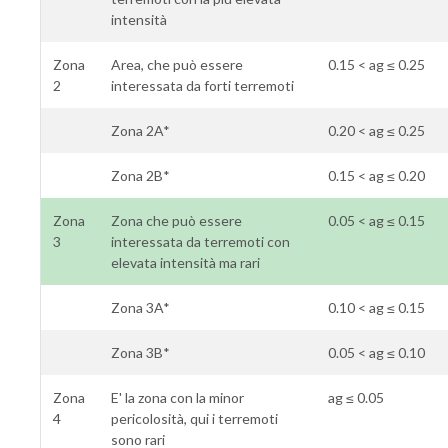
intensità
Zona
Area, che può essere
0.15 < ag ≤ 0.25
2
interessata da forti terremoti
Zona 2A*
0.20 < ag ≤ 0.25
Zona 2B*
0.15 < ag ≤ 0.20
Zona
Zona che può essere
0.05 < ag ≤ 0.15
3
interessata da terremoti con
elevata intensità ma rari
Zona 3A*
0.10 < ag ≤ 0.15
Zona 3B*
0.05 < ag ≤ 0.10
Zona
E' la zona con la minor
ag ≤ 0.05
4
pericolosità, qui i terremoti
sono rari