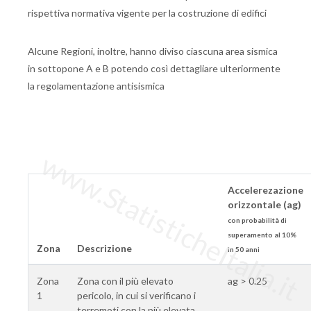
rispettiva normativa vigente per la costruzione di edifici
Alcune Regioni, inoltre, hanno diviso ciascuna area sismica
in sottopone A e B potendo così dettagliare ulteriormente
la regolamentazione antisismica
www.StatisticheItalia.it
Accelerezazione
orizzontale (ag)
con probabilità di
superamento al 10%
Zona
Descrizione
in 50 anni
Zona
Zona con il più elevato
ag > 0.25
1
pericolo, in cui si verificano i
terremoti con la più elevata