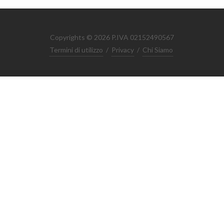
Copyrights © 2026 P.IVA 02152490567
Termini di utilizzo
/
Privacy
/
Chi Siamo