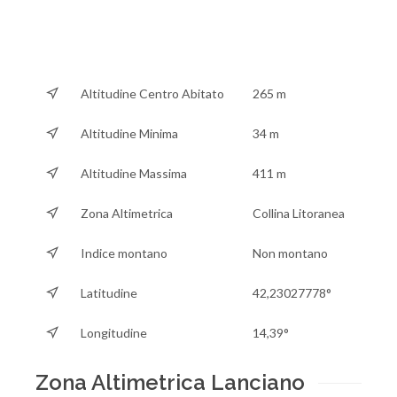
Altitudine Centro Abitato
265 m
Altitudine Minima
34 m
Altitudine Massima
411 m
Zona Altimetrica
Collina Litoranea
Indice montano
Non montano
Latitudine
42,23027778°
Longitudine
14,39°
Zona Altimetrica Lanciano