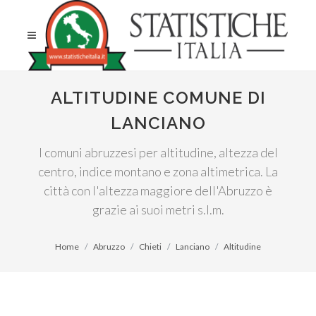
ALTITUDINE COMUNE DI
LANCIANO
I comuni abruzzesi per altitudine, altezza del
centro, indice montano e zona altimetrica. La
città con l'altezza maggiore dell'Abruzzo è
grazie ai suoi metri s.l.m.
Home
Abruzzo
Chieti
Lanciano
Altitudine