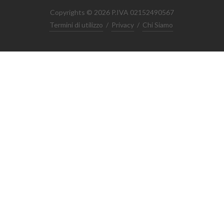
Copyrights © 2026 P.IVA 02152490567
Termini di utilizzo
/
Privacy
/
Chi Siamo