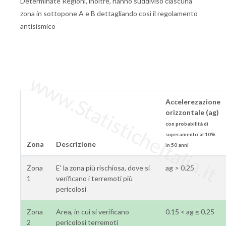
Determinate Regioni, inoltre, hanno suddiviso ciascuna
zona in sottopone A e B dettagliando così il regolamento
antisismico
www.StatisticheItalia.it
Accelerezazione
orizzontale (ag)
con probabilità di
superamento al 10%
Zona
Descrizione
in 50 anni
Zona
E' la zona più rischiosa, dove si
ag > 0.25
1
verificano i terremoti più
pericolosi
Zona
Area, in cui si verificano
0.15 < ag ≤ 0.25
2
pericolosi terremoti