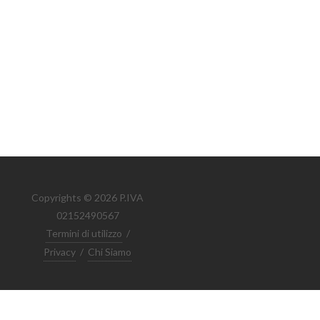
Copyrights © 2026 P.IVA
02152490567
Termini di utilizzo
/
Privacy
/
Chi Siamo