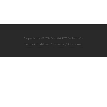
Copyrights © 2026 P.IVA 02152490567
Termini di utilizzo
/
Privacy
/
Chi Siamo