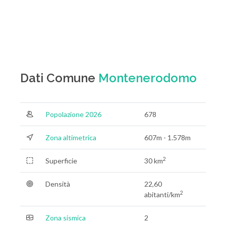
Dati Comune
Montenerodomo
Popolazione 2026
678
Zona altimetrica
607m - 1.578m
2
Superficie
30 km
Densità
22,60
2
abitanti/km
Zona sismica
2