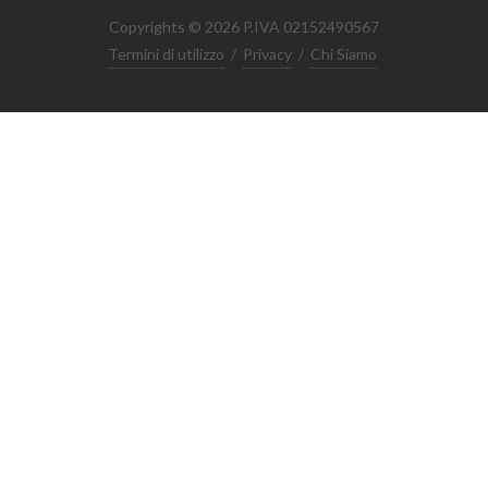
Copyrights © 2026 P.IVA 02152490567
Termini di utilizzo
/
Privacy
/
Chi Siamo