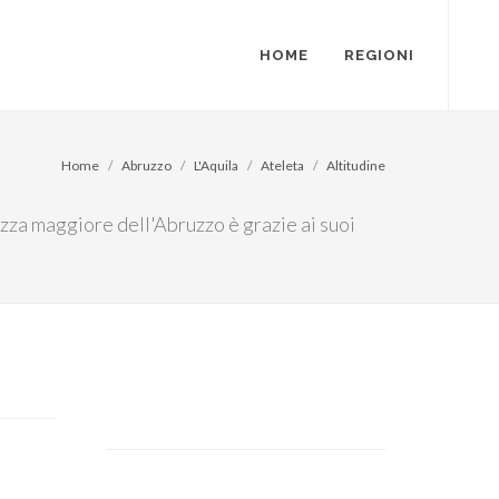
HOME
REGIONI
Home
Abruzzo
L'Aquila
Ateleta
Altitudine
tezza maggiore dell'Abruzzo è grazie ai suoi