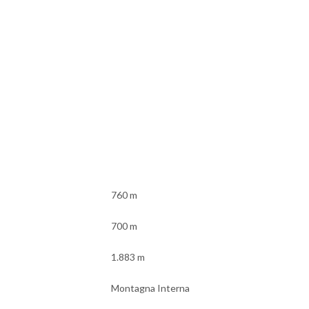
760 m
700 m
1.883 m
Montagna Interna