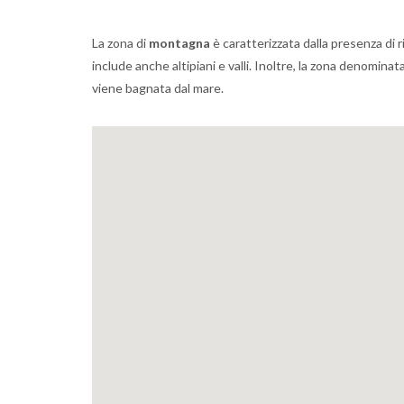
La zona di
montagna
è caratterizzata dalla presenza di ri
include anche altipiani e valli. Inoltre, la zona denomin
viene bagnata dal mare.