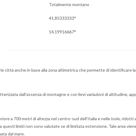
Totalmente montano
41,85333333°
14,19916667°
a
 le città anche in base alla zona altimetrica che permette di identificare la
tterizzata dall'assenza di montagne e con lievi variazioni di altitudine, a
ore a 700 metri di altezza nel centro-sud dell'Italia e nelle isole, ridotti 
 questi limiti non sono valutate se di limitata estensione. Tale area vien
ata dal mare.