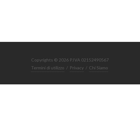
Copyrights © 2026 P.IVA 02152490567
Termini di utilizzo
/
Privacy
/
Chi Siamo