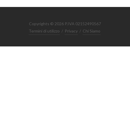
Copyrights © 2026 P.IVA 02152490567
Termini di utilizzo
/
Privacy
/
Chi Siamo