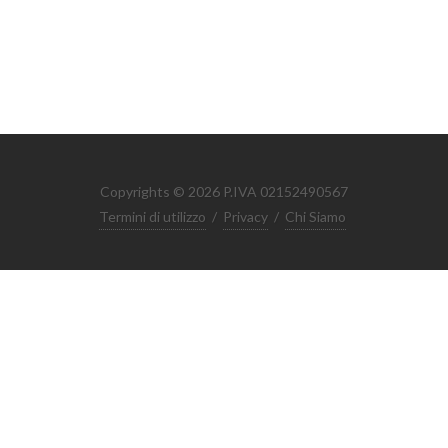
Copyrights © 2026 P.IVA 02152490567
Termini di utilizzo
/
Privacy
/
Chi Siamo