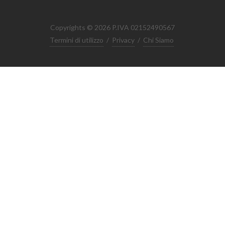
Copyrights © 2026 P.IVA 02152490567
Termini di utilizzo
/
Privacy
/
Chi Siamo