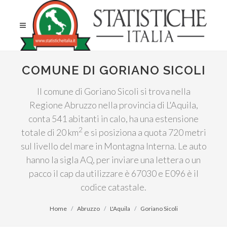
COMUNE DI GORIANO SICOLI
Il comune di Goriano Sicoli si trova nella
Regione Abruzzo nella provincia di L'Aquila,
conta 541 abitanti in calo, ha una estensione
2
totale di 20 km
e si posiziona a quota 720 metri
sul livello del mare in Montagna Interna. Le auto
hanno la sigla AQ, per inviare una lettera o un
pacco il cap da utilizzare è 67030 e E096 è il
codice catastale.
Home
Abruzzo
L'Aquila
Goriano Sicoli