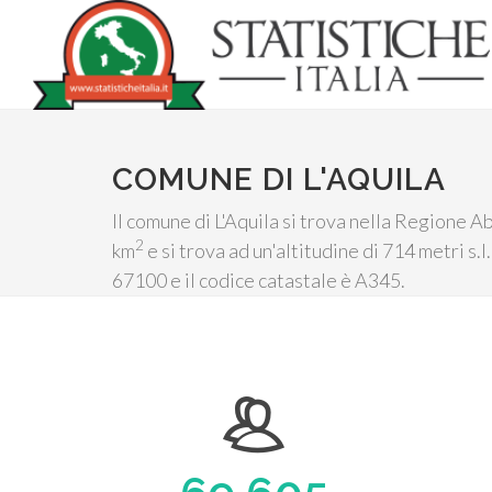
COMUNE DI L'AQUILA
Il comune di L'Aquila si trova nella Regione A
2
km
e si trova ad un'altitudine di 714 metri s
67100 e il codice catastale è A345.