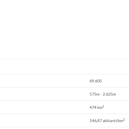
69.605
575m - 2.635m
2
474 km
2
146,87 abitanti/km