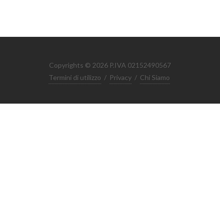
Copyrights © 2026 P.IVA 02152490567
Termini di utilizzo
/
Privacy
/
Chi Siamo