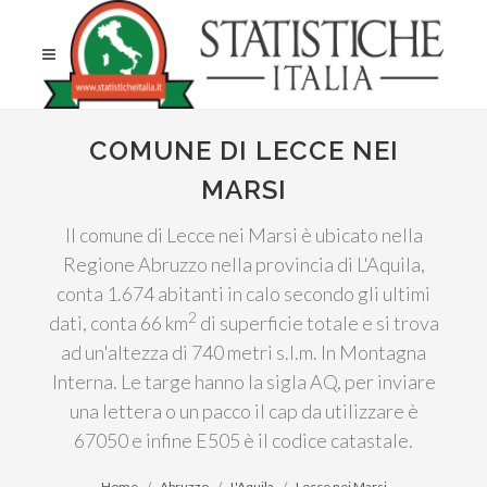
COMUNE DI LECCE NEI
MARSI
Il comune di Lecce nei Marsi è ubicato nella
Regione Abruzzo nella provincia di L'Aquila,
conta 1.674 abitanti in calo secondo gli ultimi
2
dati, conta 66 km
di superficie totale e si trova
ad un'altezza di 740 metri s.l.m. In Montagna
Interna. Le targe hanno la sigla AQ, per inviare
una lettera o un pacco il cap da utilizzare è
67050 e infine E505 è il codice catastale.
Home
Abruzzo
L'Aquila
Lecce nei Marsi