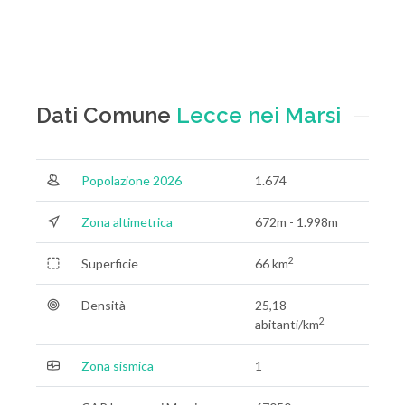
Dati Comune
Lecce nei Marsi
Popolazione 2026
1.674
Zona altimetrica
672m - 1.998m
2
Superficie
66 km
Densità
25,18
2
abitanti/km
Zona sismica
1