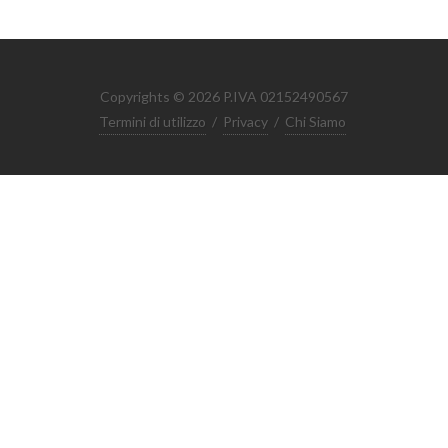
Copyrights © 2026 P.IVA 02152490567
Termini di utilizzo
/
Privacy
/
Chi Siamo