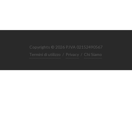
Copyrights © 2026 P.IVA 02152490567
Termini di utilizzo
/
Privacy
/
Chi Siamo