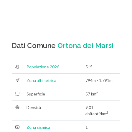
Dati Comune
Ortona dei Marsi
Popolazione 2026
515
Zona altimetrica
794m - 1.791m
2
Superficie
57 km
Densità
9,01
2
abitanti/km
Zona sismica
1