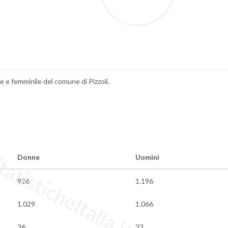
le e femminile del comune di Pizzoli.
tisticheItalia.it
Donne
Uomini
926
1.196
1.029
1.066
36
33