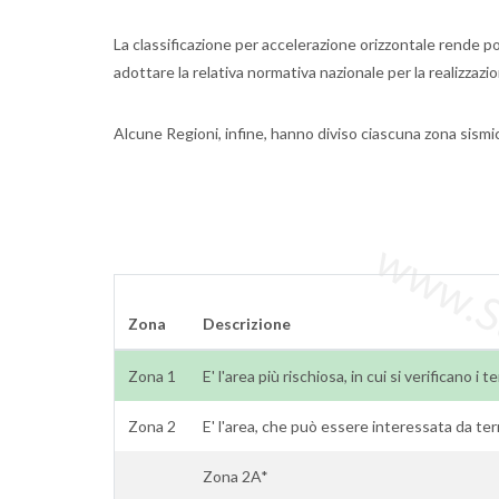
La classificazione per accelerazione orizzontale rende pos
adottare la relativa normativa nazionale per la realizzazion
Alcune Regioni, infine, hanno diviso ciascuna zona sism
www.Sta
Zona
Descrizione
Zona 1
E' l'area più rischiosa, in cui si verificano i
Zona 2
E' l'area, che può essere interessata da te
Zona 2A*