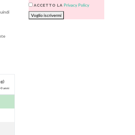
Privacy Policy
ACCETTO LA
quindi
Voglio iscrivermi
nte
ag)
50 anni