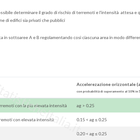
sibile determinare il grado di rischio di terremoti e l'intensità attesa e 
e di edifici sia privati che pubblici
ica in sottoaree A e B regolamentando così ciascuna area in modo differe
tisticheItalia.it
Accelerezazione orizzontale (
con probabilità di superamento al 10% in 
 terremoti con la più elevata intensità
ag > 0.25
rremoti con elevata intensità
0.15 < ag ≤ 0.25
0.20 < ag ≤ 0.25