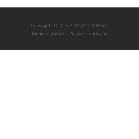
Copyrights © 2026 P.IVA 02152490567
Termini di utilizzo
/
Privacy
/
Chi Siamo