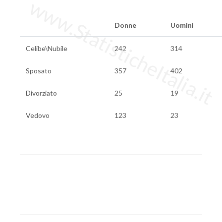
www.StatisticheItalia.it
Donne
Uomini
Celibe\Nubile
242
314
Sposato
357
402
Divorziato
25
19
Vedovo
123
23