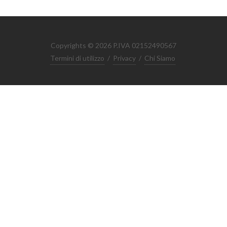
Copyrights © 2026 P.IVA 02152490567
Termini di utilizzo
/
Privacy
/
Chi Siamo