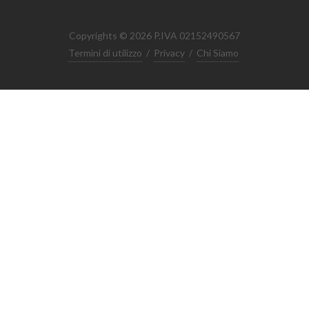
Copyrights © 2026 P.IVA 02152490567
Termini di utilizzo
/
Privacy
/
Chi Siamo