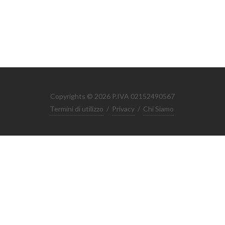
Copyrights © 2026 P.IVA 02152490567
Termini di utilizzo
/
Privacy
/
Chi Siamo