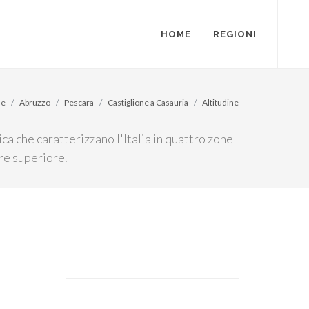
HOME
REGIONI
e
Abruzzo
Pescara
Castiglione a Casauria
Altitudine
ica che caratterizzano l'Italia in quattro zone
re superiore.