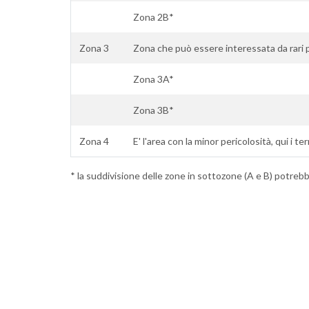
Zona 2B*
Zona 3
Zona che può essere interessata da rari p
Zona 3A*
Zona 3B*
Zona 4
E' l'area con la minor pericolosità, qui i te
* la suddivisione delle zone in sottozone (A e B) potrebbe