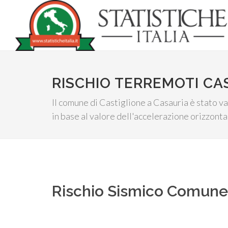
RISCHIO TERREMOTI CA
Il comune di Castiglione a Casauria è stato val
in base al valore dell'accelerazione orizzont
Rischio Sismico Comun