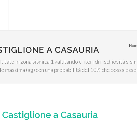
Hom
STIGLIONE A CASAURIA
utato in zona sismica 1 valutando criteri di rischiosità sism
ale massima (ag) con una probabilità del 10% che possa esse
e
Castiglione a Casauria