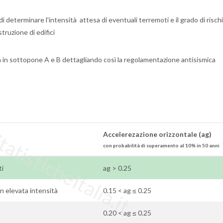
 determinare l'intensità attesa di eventuali terremoti e il grado di risch
truzione di edifici
a in sottopone A e B dettagliando così la regolamentazione antisismica
tisticheItalia.it
Accelerezazione orizzontale (ag)
con probabilità di superamento al 10% in 50 anni
ti
ag > 0.25
con elevata intensità
0.15 < ag ≤ 0.25
0.20 < ag ≤ 0.25