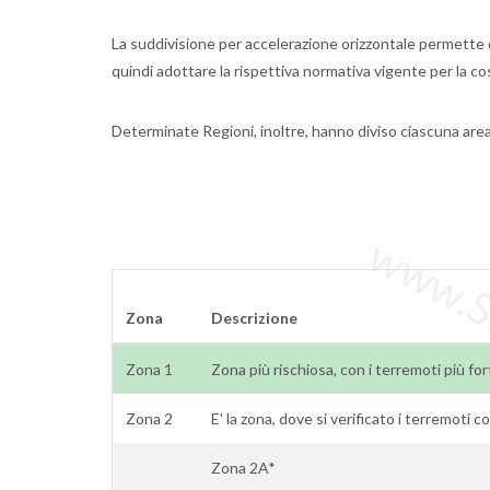
La suddivisione per accelerazione orizzontale permette di
quindi adottare la rispettiva normativa vigente per la cos
Determinate Regioni, inoltre, hanno diviso ciascuna are
www.Sta
Zona
Descrizione
Zona 1
Zona più rischiosa, con i terremoti più for
Zona 2
E' la zona, dove si verificato i terremoti 
Zona 2A*