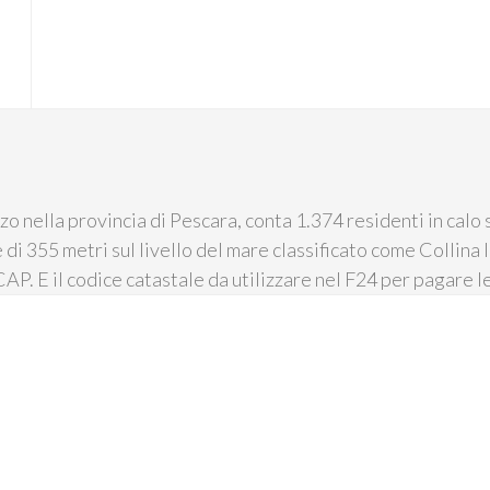
 nella provincia di Pescara, conta 1.374 residenti in calo s
 di 355 metri sul livello del mare classificato come Collina 
AP. E il codice catastale da utilizzare nel F24 per pagare l