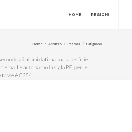
HOME
REGIONI
Home
Abruzzo
Pescara
Catignano
econdo gli ultimi dati, ha una superficie
Interna. Le auto hanno la sigla PE, per le
e tasse è C354.