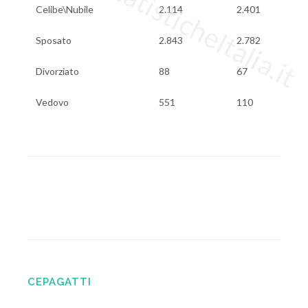
www.StatisticheItalia.it
Celibe\Nubile
2.114
2.401
Sposato
2.843
2.782
Divorziato
88
67
Vedovo
551
110
CEPAGATTI