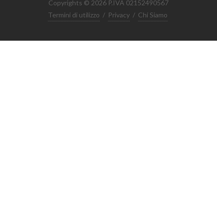
Copyrights © 2026 P.IVA 02152490567
Termini di utilizzo
/
Privacy
/
Chi Siamo