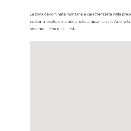
La zona denominata montana è caratterizzata dalla prese
settentrionale, e include anche altipiani e valli. Anche l
secondo se ha della costa.