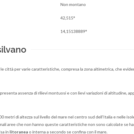
Non montano
42,515°
14,15138889°
ilvano
 le città per varie caratteristiche, compresa la zona altimetrica, che evide
resenta assenza di rilievi montuosi e con lievi variazioni di altitudine, a
 metri di altezza sul livello del mare nel centro sud dell'Italia e nelle isole
zionali aree che non hanno queste caratteristiche non sono calcolate se h
isa in
litoranea
o interna a secondo se confina con il mare.