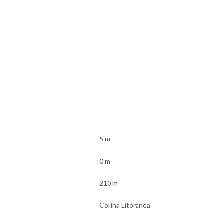
5 m
0 m
210 m
Collina Litoranea