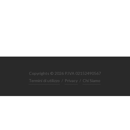
Copyrights © 2026 P.IVA 02152490567
Termini di utilizzo
/
Privacy
/
Chi Siamo