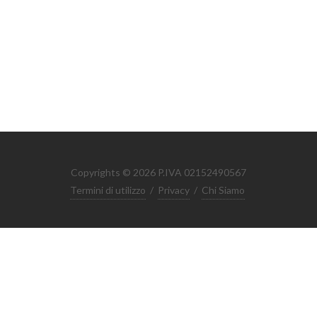
Copyrights © 2026 P.IVA 02152490567
Termini di utilizzo
/
Privacy
/
Chi Siamo