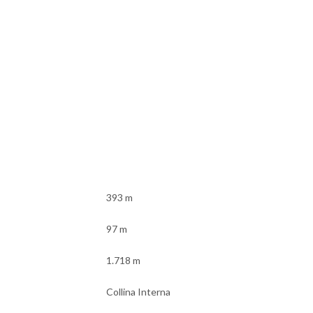
393 m
97 m
1.718 m
Collina Interna