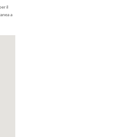
er il
oranea a