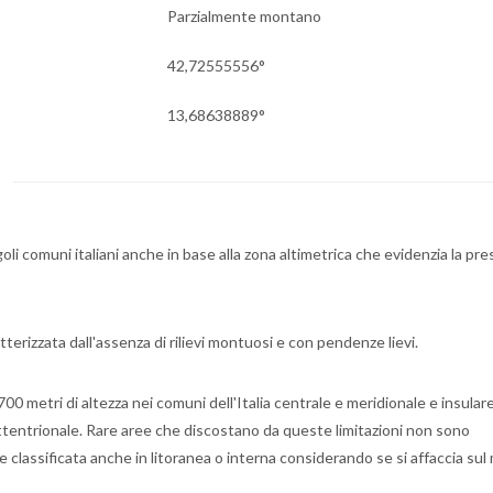
Parzialmente montano
42,72555556°
13,68638889°
oli comuni italiani anche in base alla zona altimetrica che evidenzia la pr
terizzata dall'assenza di rilievi montuosi e con pendenze lievi.
0 metri di altezza nei comuni dell'Italia centrale e meridionale e insulare
 settentrionale. Rare aree che discostano da queste limitazioni non sono
classificata anche in litoranea o interna considerando se si affaccia sul