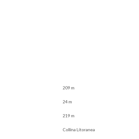
209 m
24 m
219 m
Collina Litoranea