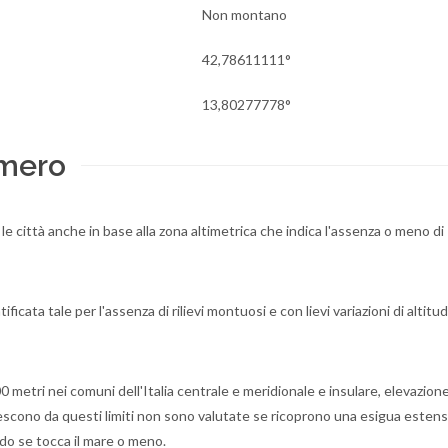
Non montano
42,78611111°
13,80277778°
Omero
e le città anche in base alla zona altimetrica che indica l'assenza o meno di
icata tale per l'assenza di rilievi montuosi e con lievi variazioni di altitud
0 metri nei comuni dell'Italia centrale e meridionale e insulare, elevazion
escono da questi limiti non sono valutate se ricoprono una esigua estens
o se tocca il mare o meno.