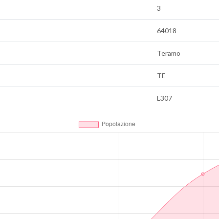
3
64018
Teramo
TE
L307