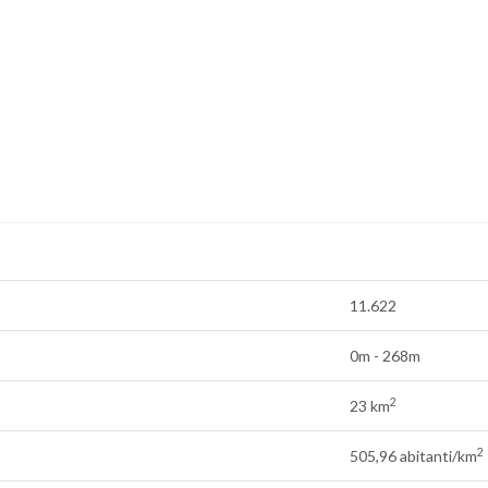
11.622
0m - 268m
2
23 km
2
505,96 abitanti/km