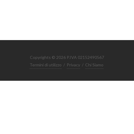
Copyrights © 2026 P.IVA 02152490567
Termini di utilizzo
/
Privacy
/
Chi Siamo