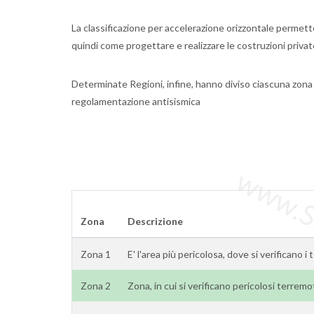
La classificazione per accelerazione orizzontale permette
quindi come progettare e realizzare le costruzioni priva
Determinate Regioni, infine, hanno diviso ciascuna zona 
regolamentazione antisismica
www.Sta
Zona
Descrizione
Zona 1
E' l'area più pericolosa, dove si verificano i
Zona 2
Zona, in cui si verificano pericolosi terremo