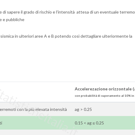
 di sapere il grado di rischio e l'intensità attesa di un eventuale terrem
te e pubbliche
sismica in ulteriori aree A e B potendo così dettagliare ulteriormente la
tisticheItalia.it
Accelerezazione orizzontale (
con probabilità di superamento al 10% in 
 terremoti con la più elevata intensità
ag > 0.25
ti
0.15 < ag ≤ 0.25