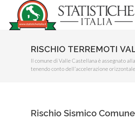
RISCHIO TERREMOTI V
Il comune di Valle Castellana è assegnato alla
tenendo conto dell'accelerazione orizzontale 
Rischio Sismico Comun