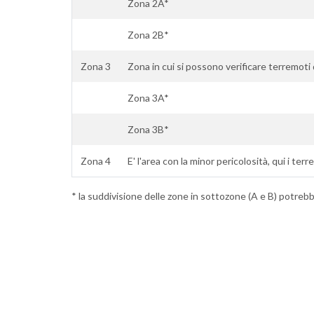
Zona 2A*
Zona 2B*
Zona 3
Zona in cui si possono verificare terremoti 
Zona 3A*
Zona 3B*
Zona 4
E' l'area con la minor pericolosità, qui i ter
* la suddivisione delle zone in sottozone (A e B) potrebbe