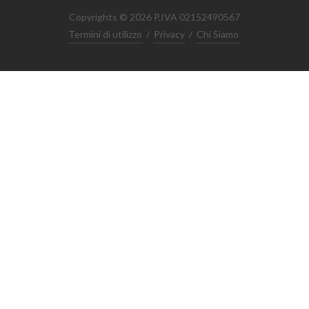
Copyrights © 2026 P.IVA 02152490567
Termini di utilizzo
/
Privacy
/
Chi Siamo