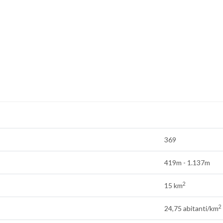
369
419m - 1.137m
2
15 km
2
24,75 abitanti/km