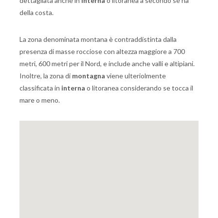
dettagliata anche in
interna
o litoranea a secondo se ha
della costa.
La zona denominata montana è contraddistinta dalla
presenza di masse rocciose con altezza maggiore a 700
metri, 600 metri per il Nord, e include anche valli e altipiani.
Inoltre, la zona di
montagna
viene ulteriolmente
classificata in
interna
o litoranea considerando se tocca il
mare o meno.