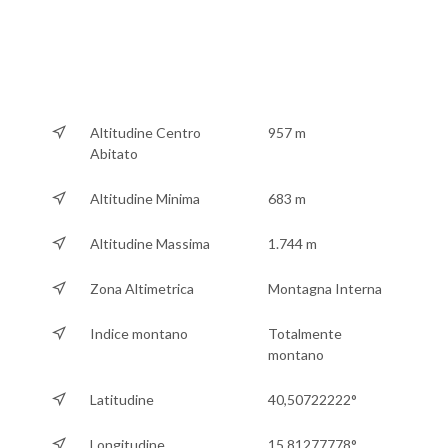
Altitudine Centro
957 m
Abitato
Altitudine Minima
683 m
Altitudine Massima
1.744 m
Zona Altimetrica
Montagna Interna
Indice montano
Totalmente
montano
Latitudine
40,50722222°
Longitudine
15,81277778°