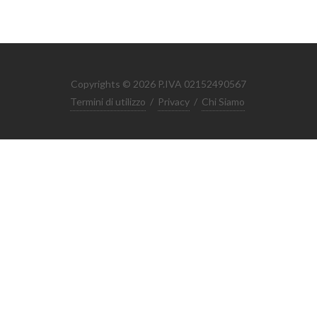
Copyrights © 2026 P.IVA 02152490567
Termini di utilizzo
/
Privacy
/
Chi Siamo