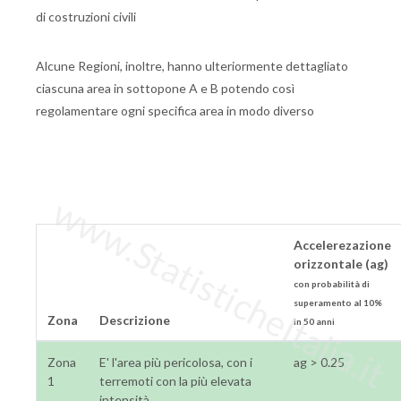
di costruzioni civili
Alcune Regioni, inoltre, hanno ulteriormente dettagliato
ciascuna area in sottopone A e B potendo così
regolamentare ogni specifica area in modo diverso
www.StatisticheItalia.it
Accelerezazione
orizzontale (ag)
con probabilità di
superamento al 10%
Zona
Descrizione
in 50 anni
Zona
E' l'area più pericolosa, con i
ag > 0.25
1
terremoti con la più elevata
intensità