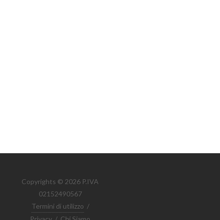
Copyrights © 2026 P.IVA
02152490567
Termini di utilizzo
/
Privacy
/
Chi Siamo