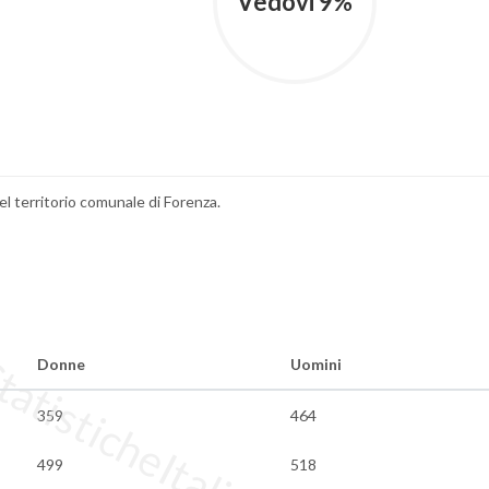
Vedovi 9%
del territorio comunale di Forenza.
tisticheItalia.it
Donne
Uomini
359
464
499
518