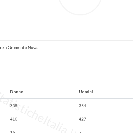
nere a Grumento Nova.
tisticheItalia.it
Donne
Uomini
308
354
410
427
16
7