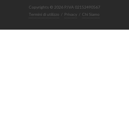
Copyrights © 2026 P.IVA 02152490567
Termini di utilizzo
/
Privacy
/
Chi Siamo