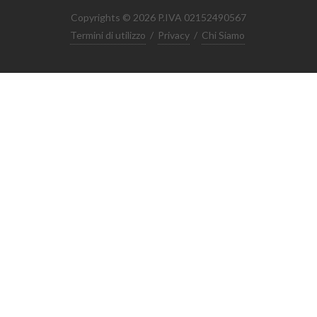
Copyrights © 2026 P.IVA 02152490567
Termini di utilizzo
/
Privacy
/
Chi Siamo