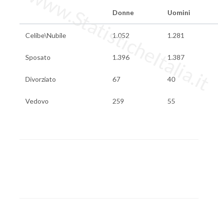
www.StatisticheItalia.it
Donne
Uomini
Celibe\Nubile
1.052
1.281
Sposato
1.396
1.387
Divorziato
67
40
Vedovo
259
55