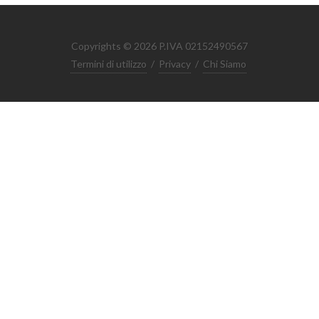
Copyrights © 2026 P.IVA 02152490567
Termini di utilizzo
/
Privacy
/
Chi Siamo