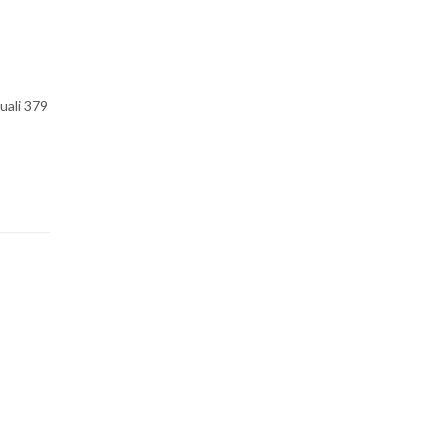
quali 379
5