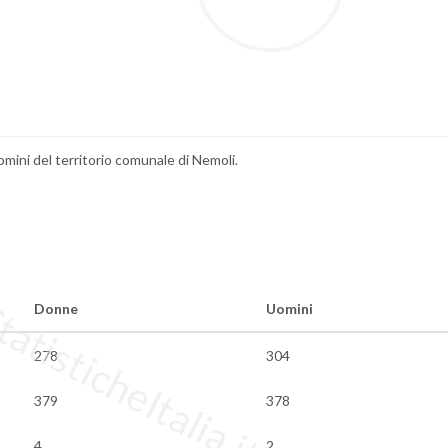
omini del territorio comunale di Nemoli.
tisticheItalia.it
Donne
Uomini
278
304
379
378
4
2