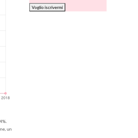
Voglio iscrivermi
14%.
one, un