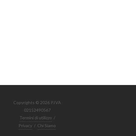
Copyrights © 2026 P.IVA
02152490567
Termini di utilizzo
/
Privacy
/
Chi Siamo