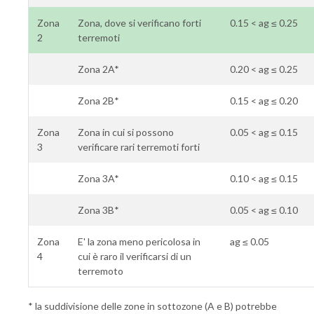
Zona
Zona, dove si verificano forti
0.15 < ag ≤ 0.25
2
terremoti
Zona 2A*
0.20 < ag ≤ 0.25
Zona 2B*
0.15 < ag ≤ 0.20
Zona
Zona in cui si possono
0.05 < ag ≤ 0.15
3
verificare rari terremoti forti
Zona 3A*
0.10 < ag ≤ 0.15
Zona 3B*
0.05 < ag ≤ 0.10
Zona
E' la zona meno pericolosa in
ag ≤ 0.05
4
cui è raro il verificarsi di un
terremoto
* la suddivisione delle zone in sottozone (A e B) potrebbe