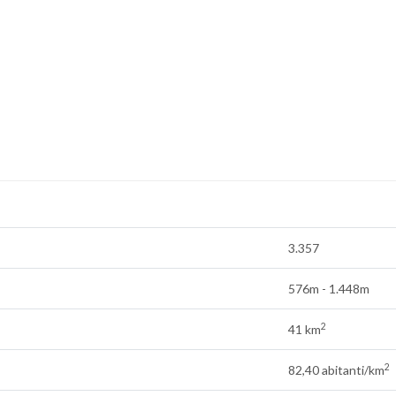
3.357
576m - 1.448m
2
41 km
2
82,40 abitanti/km