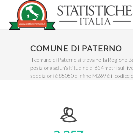
COMUNE DI PATERNO
Il comune di Paterno si trova nella Regione Ba
posiziona ad un'altitudine di 634 metri sul li
spedizioni è 85050 e infine M269 è il codice 