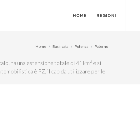
HOME
REGIONI
Home
Basilicata
Potenza
Paterno
2
calo, ha una estensione totale di 41 km
e si
omobilistica è PZ, il cap da utilizzare per le