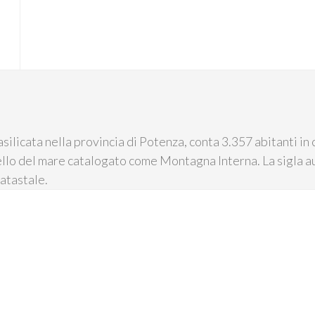
silicata nella provincia di Potenza, conta 3.357 abitanti in 
vello del mare catalogato come Montagna Interna. La sigla aut
catastale.