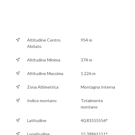
Altitudine Centro
954 m
Abitato
Altitudine Minima
374 m
Altitudine Massima
1.226 m
Zona Altimetrica
Montagna Interna
Indice montano
Totalmente
montano
Latitudine
40,83555556°
Longitudine
15,39861111°