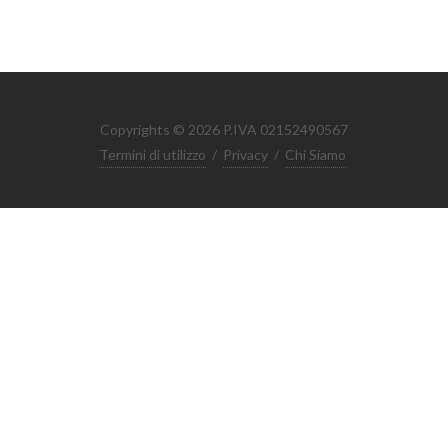
Copyrights © 2026 P.IVA 02152490567
Termini di utilizzo
/
Privacy
/
Chi Siamo