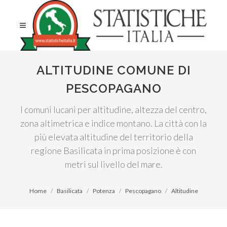
ALTITUDINE COMUNE DI
PESCOPAGANO
I comuni lucani per altitudine, altezza del centro,
zona altimetrica e indice montano. La città con la
più elevata altitudine del territorio della
regione Basilicata in prima posizione è con
metri sul livello del mare.
Home
Basilicata
Potenza
Pescopagano
Altitudine