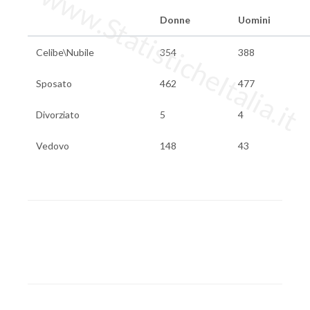
www.StatisticheItalia.it
Donne
Uomini
Celibe\Nubile
354
388
Sposato
462
477
Divorziato
5
4
Vedovo
148
43