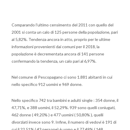
Comparando l'ultimo censimento del 2011 con quello del
2001 si conta un calo di 125 persone della popolazione, pari
al 5,82%. Tendenza ancora in atto, proprio per le ultime
informazioni provenienti dai comuni per il 2018, la
popolazione è decrementata ancora di 141 persone
confermando la tendenza, un calo pari al 6,97%.
Nel comune di Pescopagano ci sono 1.881 abitanti in cui
nello specifico 912 uomini e 969 donne.
Nello specifico 742 tra bambini e adulti single : 354 donne, il
47,71%, e 388 uomini, il 52,29%. 939 sono quelli coniugati,
462 donne ( 49,20% ) e 477 uomini ( 50,80% ), quelli
divorziati invece sono 9. Infine, il numero di vedovi è 191 di
cui il 22,51% ( 43 persone) è uomo e il 77,49% ( 148