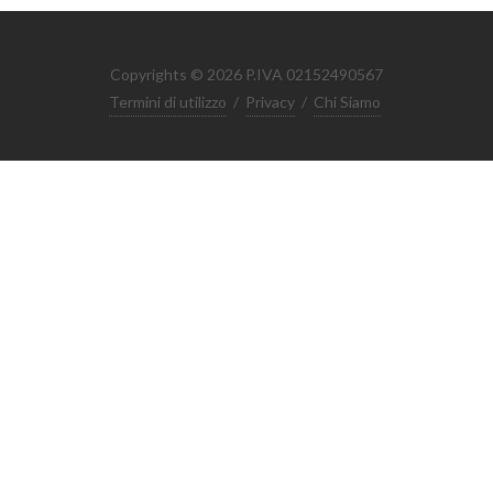
Copyrights © 2026 P.IVA 02152490567
Termini di utilizzo
/
Privacy
/
Chi Siamo