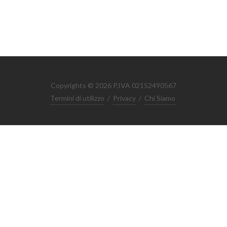
Copyrights © 2026 P.IVA 02152490567
Termini di utilizzo
/
Privacy
/
Chi Siamo