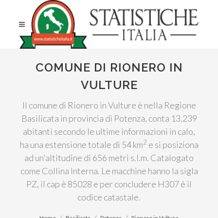
COMUNE DI RIONERO IN
VULTURE
Il comune di Rionero in Vulture è nella Regione
Basilicata in provincia di Potenza, conta 13.239
abitanti secondo le ultime informazioni in calo,
2
ha una estensione totale di 54 km
e si posiziona
ad un'altitudine di 656 metri s.l.m. Catalogato
come Collina Interna. Le macchine hanno la sigla
PZ, il cap è 85028 e per concludere H307 è il
codice catastale.
Home
Basilicata
Potenza
Rionero in Vulture