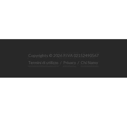
Copyrights © 2026 P.IVA 02152490567
Termini di utilizzo
/
Privacy
/
Chi Siamo